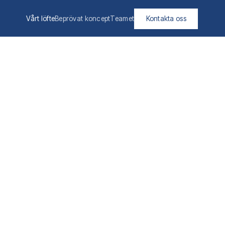
Vårt löfte
Beprövat koncept
Teamet
Kontakta oss