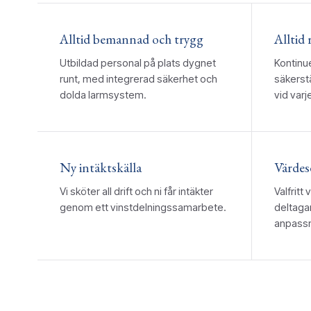
Alltid bemannad och trygg
Alltid 
Utbildad personal på plats dygnet
Kontinu
runt, med integrerad säkerhet och
säkerstä
dolda larmsystem.
vid varj
Ny intäktskälla
Värdes
Vi sköter all drift och ni får intäkter
Valfrit
genom ett vinstdelningssamarbete.
deltagan
anpassni