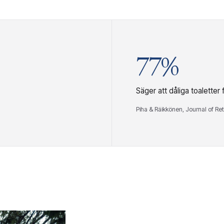
77%
Säger att dåliga toaletter
Piha & Räikkönen, Journal of Re