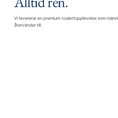
Alltid ren.
Vi levererar en premium-toalettupplevelse som männ
återvänder till.