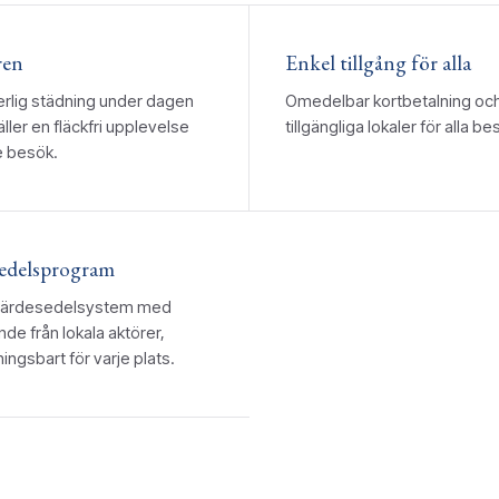
ren
Enkel tillgång för alla
erlig städning under dagen
Omedelbar kortbetalning och 
ller en fläckfri upplevelse
tillgängliga lokaler för alla b
e besök.
edelsprogram
t värdesedelsystem med
de från lokala aktörer,
ngsbart för varje plats.