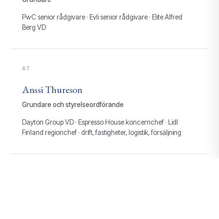
PwC senior rådgivare · Evli senior rådgivare · Elite Alfred
Berg VD
AT
Anssi Thureson
Grundare och styrelseordförande
Dayton Group VD · Espresso House koncernchef · Lidl
Finland regionchef · drift, fastigheter, logistik, försäljning
SS
Sonja Sundborg
Konceptdesigner