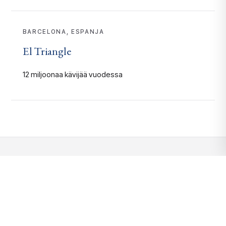
BARCELONA, ESPANJA
El Triangle
12 miljoonaa kävijää vuodessa
Haluatko nähdä luvut?
Käymme mielellämme läpi liiketoimintatapauksen juuri
sinun kohteellesi.