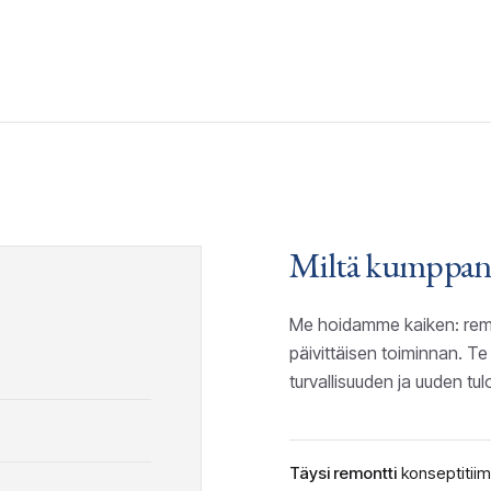
Miltä kumppan
Me hoidamme kaiken: remon
päivittäisen toiminnan. T
turvallisuuden ja uuden tu
Täysi remontti
konseptitii