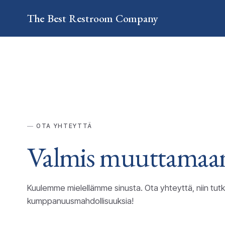
The Best
Restroom
Company
OTA YHTEYTTÄ
Valmis muuttama
Kuulemme mielellämme sinusta. Ota yhteyttä, niin tut
kumppanuusmahdollisuuksia!