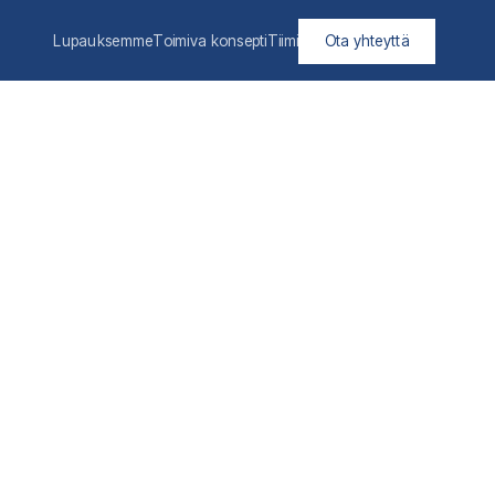
Lupauksemme
Toimiva konsepti
Tiimi
Ota yhteyttä