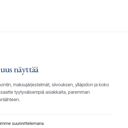
uus näyttää
tin, maksujärjestelmät, siivouksen, ylläpidon ja koko
e saatte tyytyväisempiä asiakkaita, paremman
lonlähteen.
mimme suunnittelemana