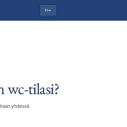
FI
an
wc-tilasi?
kitaan yhdessä